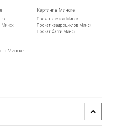
е
Картинг в Минске
нск
Прокат картов Минск
р Минск
Прокат квадроциклов Минск
Прокат багги Минск
...
ш в Минске