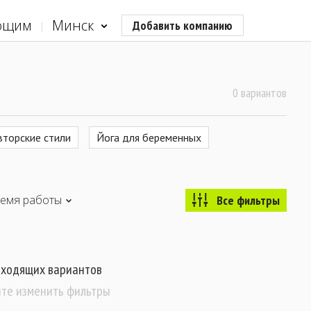
ющим
Минск
Добавить компанию
0 вариантов
вторские стили
Йога для беременных
емя работы
Все фильтры
дходящих вариантов
те изменить фильтры