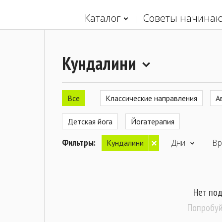
Каталог
Советы начина
Кундалини
Все
Классические направления
А
Детская йога
Йогатерапия
Фильтры:
Дни
Вр
Кундалини
Нет по
Попробуй