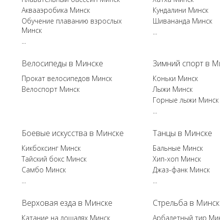
Аквааэробика Минск
Кундалини Минск
Обучение плаванию взрослых
Шивананда Минск
Минск
...
...
Велосипеды в Минске
Зимний спорт в М
Прокат велосипедов Минск
Коньки Минск
Велоспорт Минск
Лыжи Минск
Горные лыжи Минск
...
Боевые искусства в Минске
Танцы в Минске
Кикбоксинг Минск
Бальные Минск
Тайский бокс Минск
Хип-хоп Минск
Самбо Минск
Джаз-фанк Минск
...
...
Верховая езда в Минске
Стрельба в Минск
Катание на лошадях Минск
Арбалетный тир Ми