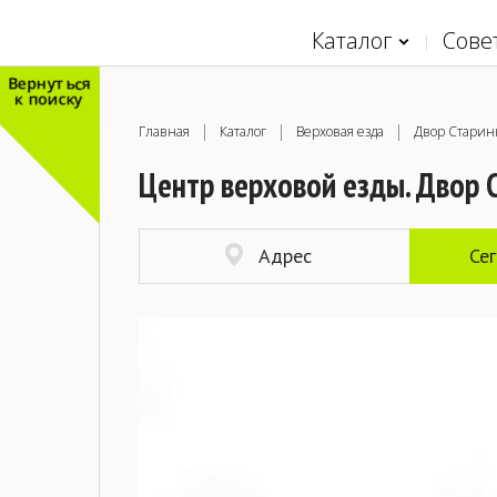
Каталог
Сове
Вернуться
к поиску
Главная
Каталог
Верховая езда
Двор Старин
Центр верховой езды. Двор 
Адрес
Се