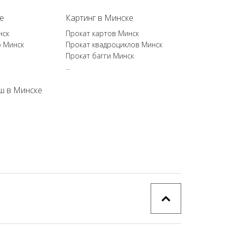
е
Картинг в Минске
нск
Прокат картов Минск
р Минск
Прокат квадроциклов Минск
Прокат багги Минск
...
ш в Минске