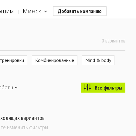
ющим
Минск
Добавить компанию
0 вариантов
тренировки
Комбинированные
Mind & body
аботы
Все фильтры
дходящих вариантов
те изменить фильтры