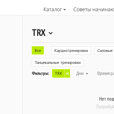
Каталог
Советы начина
TRX
Все
Кардиотренировки
Cиловые 
Танцевальные тренировки
Фильтры:
Дни
Время р
TRX
Нет по
Попробуй