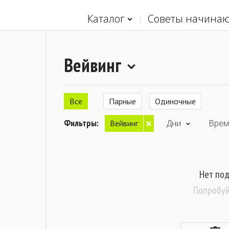
Каталог
Советы начина
Вейвинг
Все
Парные
Одиночные
Фильтры:
Дни
Врем
Вейвинг
Нет по
Попробуй