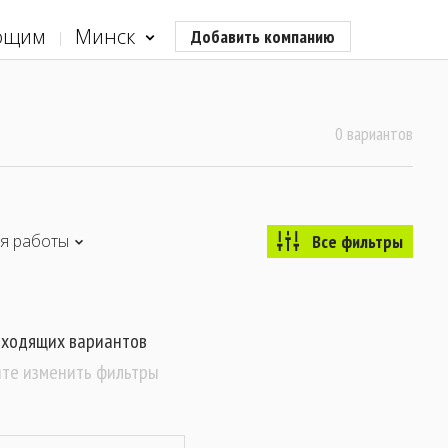
ющим
Минск
Добавить компанию
0 вариантов
я работы
Все фильтры
дходящих вариантов
те изменить фильтры