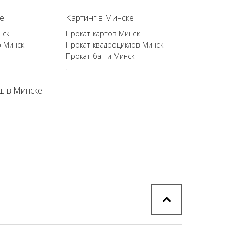
е
Картинг в Минске
нск
Прокат картов Минск
р Минск
Прокат квадроциклов Минск
Прокат багги Минск
...
ш в Минске