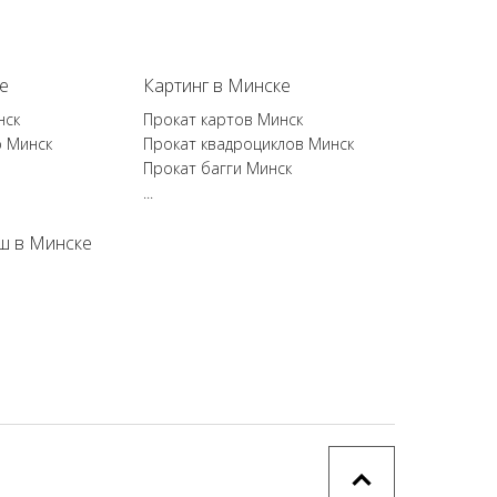
е
Картинг в Минске
нск
Прокат картов Минск
р Минск
Прокат квадроциклов Минск
Прокат багги Минск
...
ш в Минске