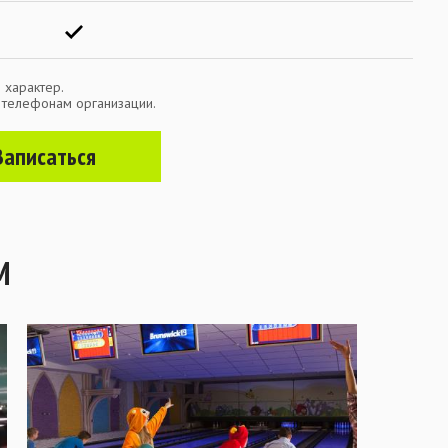
 характер.
о телефонам организации.
Записаться
М