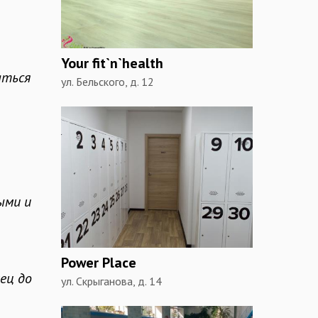
Your fit`n`health
аться
ул. Бельского, д. 12
ыми и
Power Place
ец до
ул. Скрыганова, д. 14