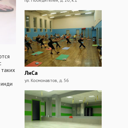
ются
с
 таких
ЛиСа
ул. Космонавтов, д. 56
Минди