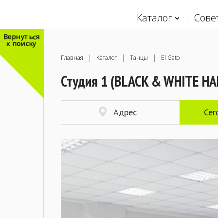
Каталог
Сове
Вернуться
к поиску
Главная
Каталог
Танцы
El Gato
Студия 1 (BLACK & WHITE HAL
Адрес
Сег