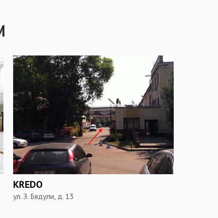
М
KREDO
ул. З. Бядули, д. 13