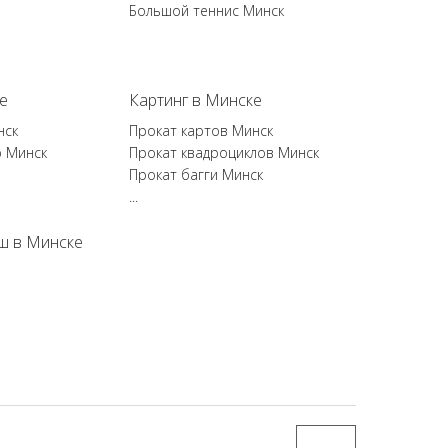
Большой теннис Минск
е
Картинг в Минске
нск
Прокат картов Минск
р Минск
Прокат квадроциклов Минск
Прокат багги Минск
...
ш в Минске