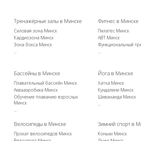
Тренажёрные залы в Минске
Фитнес в Минске
Силовая зона Минск
Пилатес Минск
Кардиозона Минск
ABT Минск
Зона бокса Минск
Функциональный тр
...
...
Бассейны в Минске
Йога в Минске
Плавательный бассейн Минск
Хатха Минск
Аквааэробика Минск
Кундалини Минск
Обучение плаванию взрослых
Шивананда Минск
Минск
...
...
Велосипеды в Минске
Зимний спорт в М
Прокат велосипедов Минск
Коньки Минск
Велоспорт Минск
Лыжи Минск