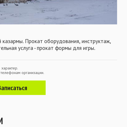
Забр
й казармы. Прокат оборудования, инструктаж,
ельная услуга - прокат формы для игры.
 характер.
о телефонам организации.
Записаться
М