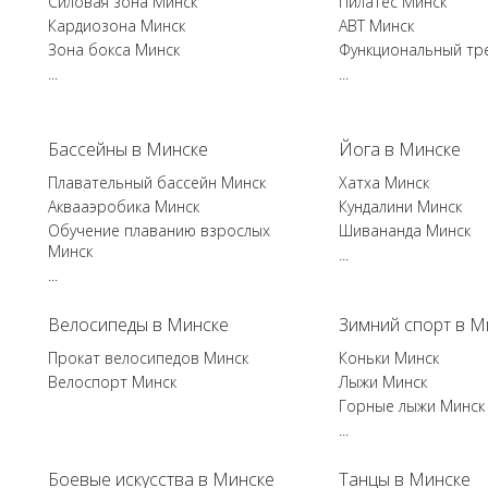
Силовая зона Минск
Пилатес Минск
Кардиозона Минск
ABT Минск
Зона бокса Минск
Функциональный тр
...
...
Бассейны в Минске
Йога в Минске
Плавательный бассейн Минск
Хатха Минск
Аквааэробика Минск
Кундалини Минск
Обучение плаванию взрослых
Шивананда Минск
Минск
...
...
Велосипеды в Минске
Зимний спорт в М
Прокат велосипедов Минск
Коньки Минск
Велоспорт Минск
Лыжи Минск
Горные лыжи Минск
...
Боевые искусства в Минске
Танцы в Минске