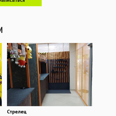
М
Стрелец