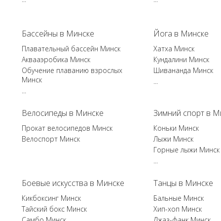
Бассейны в Минске
Йога в Минске
Плавательный бассейн Минск
Хатха Минск
Аквааэробика Минск
Кундалини Минск
Обучение плаванию взрослых
Шивананда Минск
Минск
...
...
Велосипеды в Минске
Зимний спорт в М
Прокат велосипедов Минск
Коньки Минск
Велоспорт Минск
Лыжи Минск
Горные лыжи Минск
...
Боевые искусства в Минске
Танцы в Минске
Кикбоксинг Минск
Бальные Минск
Тайский бокс Минск
Хип-хоп Минск
Самбо Минск
Джаз-фанк Минск