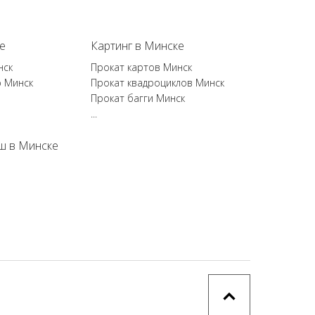
е
Картинг в Минске
нск
Прокат картов Минск
р Минск
Прокат квадроциклов Минск
Прокат багги Минск
...
ш в Минске