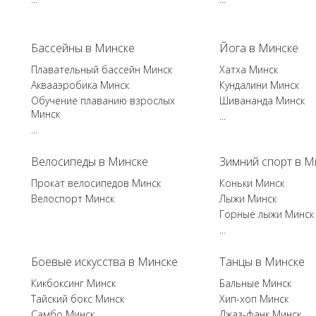
Бассейны в Минске
Йога в Минске
Плавательный бассейн Минск
Хатха Минск
Аквааэробика Минск
Кундалини Минск
Обучение плаванию взрослых
Шивананда Минск
Минск
...
...
Велосипеды в Минске
Зимний спорт в М
Прокат велосипедов Минск
Коньки Минск
Велоспорт Минск
Лыжи Минск
Горные лыжи Минск
...
Боевые искусства в Минске
Танцы в Минске
Кикбоксинг Минск
Бальные Минск
Тайский бокс Минск
Хип-хоп Минск
Самбо Минск
Джаз-фанк Минск