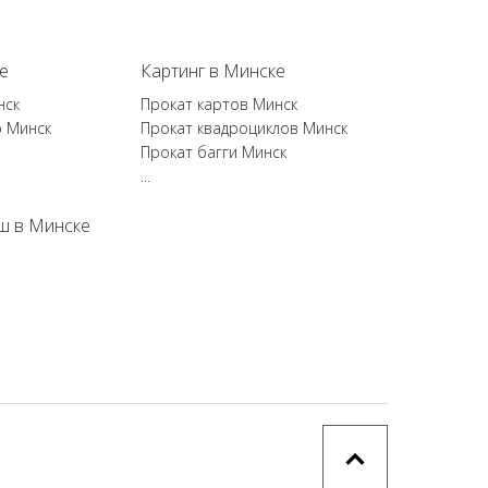
е
Картинг в Минске
нск
Прокат картов Минск
р Минск
Прокат квадроциклов Минск
Прокат багги Минск
...
ш в Минске