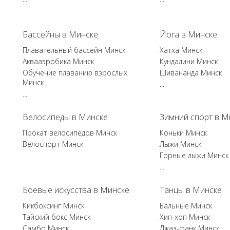
Бассейны в Минске
Йога в Минске
Плавательный бассейн Минск
Хатха Минск
Аквааэробика Минск
Кундалини Минск
Обучение плаванию взрослых
Шивананда Минск
Минск
...
...
Велосипеды в Минске
Зимний спорт в М
Прокат велосипедов Минск
Коньки Минск
Велоспорт Минск
Лыжи Минск
Горные лыжи Минск
...
Боевые искусства в Минске
Танцы в Минске
Кикбоксинг Минск
Бальные Минск
Тайский бокс Минск
Хип-хоп Минск
Самбо Минск
Джаз-фанк Минск