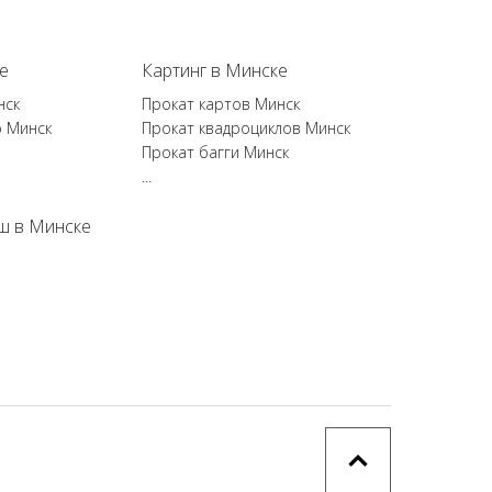
е
Картинг в Минске
нск
Прокат картов Минск
р Минск
Прокат квадроциклов Минск
Прокат багги Минск
...
ш в Минске