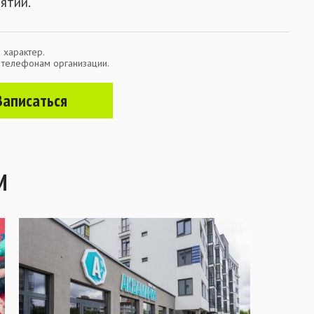
ятий.
 характер.
о телефонам организации.
Записаться
М