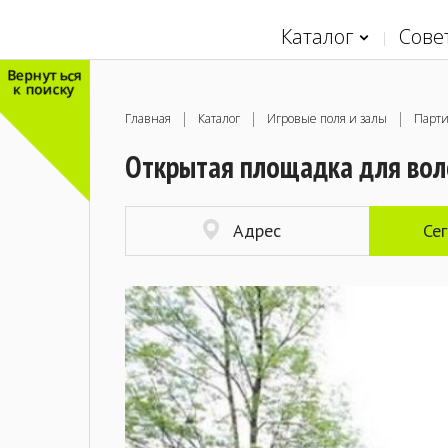
Каталог
Сове
Вернуться
к поиску
Главная
Каталог
Игровые поля и залы
Парт
Открытая площадка для вол
Адрес
Се