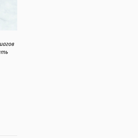
 шагов
ать
о