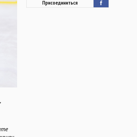
Присоединиться
,
ите